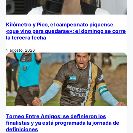
Kilómetro y Pico, el campeonato piquense
«que vino para quedarse»: el domingo se corre
la tercera fecha
5 agosto, 2026
Torneo Entre Amigos: se definieron los
finalistas y ya está programada la jornada de
definiciones