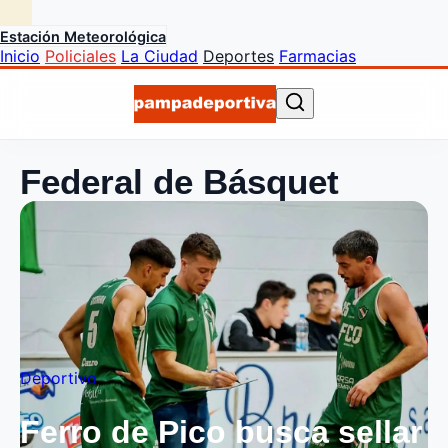
Estación Meteorológica
Inicio
Policiales
La Ciudad
Deportes
Farmacias
Federal de Básquet
Deportivo
Ferro de Pico busca sellar