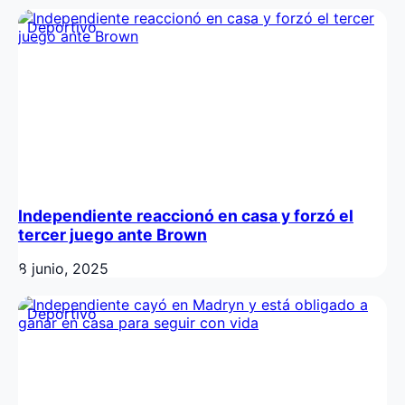
Deportivo
Independiente reaccionó en casa y forzó el
tercer juego ante Brown
8 junio, 2025
Deportivo