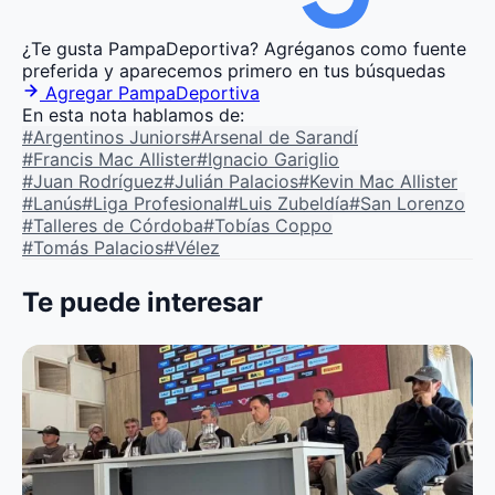
¿Te gusta PampaDeportiva?
Agréganos como fuente
preferida y aparecemos primero en tus búsquedas
Agregar PampaDeportiva
En esta nota hablamos de:
#Argentinos Juniors
#Arsenal de Sarandí
#Francis Mac Allister
#Ignacio Gariglio
#Juan Rodríguez
#Julián Palacios
#Kevin Mac Allister
#Lanús
#Liga Profesional
#Luis Zubeldía
#San Lorenzo
#Talleres de Córdoba
#Tobías Coppo
#Tomás Palacios
#Vélez
Te puede interesar