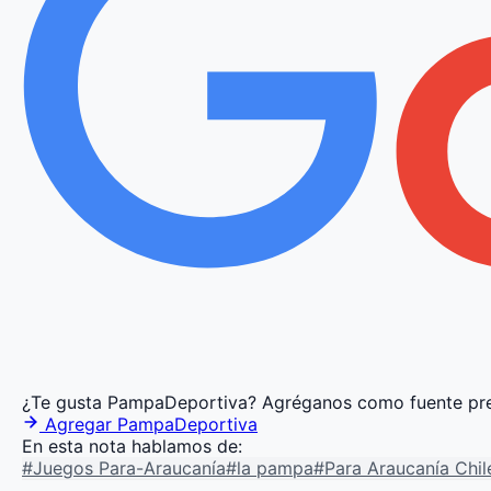
¿Te gusta PampaDeportiva?
Agréganos como fuente pre
Agregar PampaDeportiva
En esta nota hablamos de:
#Juegos Para-Araucanía
#la pampa
#Para Araucanía Chi