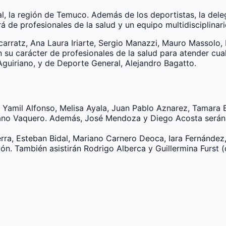
al, la región de Temuco. Además de los deportistas, la del
á de profesionales de la salud y un equipo multidisciplinar
acarratz, Ana Laura Iriarte, Sergio Manazzi, Mauro Massolo, 
en su carácter de profesionales de la salud para atender cu
Aguiriano, y de Deporte General, Alejandro Bagatto.
Yamil Alfonso, Melisa Ayala, Juan Pablo Aznarez, Tamara Bat
liano Vaquero. Además, José Mendoza y Diego Acosta serán 
cerra, Esteban Bidal, Mariano Carnero Deoca, Iara Fernánde
n. También asistirán Rodrigo Alberca y Guillermina Furst (d