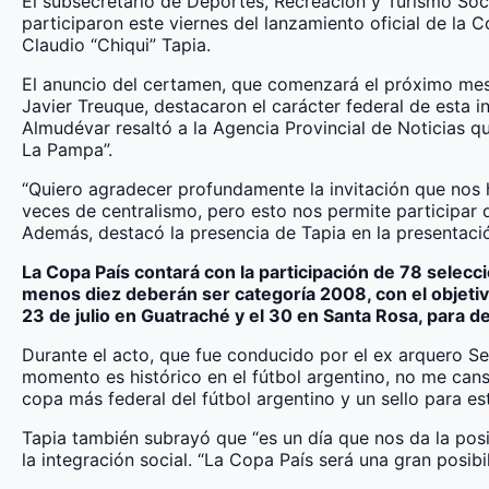
El subsecretario de Deportes, Recreación y Turismo Socia
participaron este viernes del lanzamiento oficial de la 
Claudio “Chiqui” Tapia.
El anuncio del certamen, que comenzará el próximo mes, 
Javier Treuque, destacaron el carácter federal de esta in
Almudévar resaltó a la Agencia Provincial de Noticias qu
La Pampa”.
“Quiero agradecer profundamente la invitación que nos 
veces de centralismo, pero esto nos permite participar de
Además, destacó la presencia de Tapia en la presentació
La Copa País contará con la participación de 78 selecci
menos diez deberán ser categoría 2008, con el objetivo
23 de julio en Guatraché y el 30 en Santa Rosa, para defi
Durante el acto, que fue conducido por el ex arquero Ser
momento es histórico en el fútbol argentino, no me cans
copa más federal del fútbol argentino y un sello para es
Tapia también subrayó que “es un día que nos da la posi
la integración social. “La Copa País será una gran posib