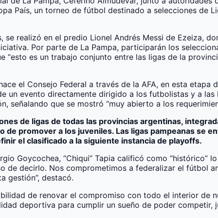
l de La Pampa, Ceferino Almudévar, junto a autoridades de 
Copa País, un torneo de fútbol destinado a selecciones de 
se realizó en el predio Lionel Andrés Messi de Ezeiza, don
iciativa. Por parte de La Pampa, participarán los seleccion
e “esto es un trabajo conjunto entre las ligas de la provin
hace el Consejo Federal a través de la AFA, en esta etapa 
 un evento directamente dirigido a los futbolistas y a las li
n, señalando que se mostró “muy abierto a los requerimient
ones de ligas de todas las provincias argentinas, integrad
 de promover a los juveniles. Las ligas pampeanas se enfr
nir el clasificado a la siguiente instancia de playoffs.
gio Goycochea, “Chiqui” Tapia calificó como “histórico” lo 
o de decirlo. Nos comprometimos a federalizar el fútbol a
ta gestión”, destacó.
bilidad de renovar el compromiso con todo el interior de nu
ilidad deportiva para cumplir un sueño de poder competir, ju