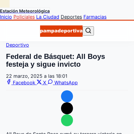
Estación Meteorológica
Inicio
Policiales
La Ciudad
Deportes
Farmacias
Deportivo
Federal de Básquet: All Boys
festeja y sigue invicto
22 marzo, 2025 a las 18:01
Facebook
X
WhatsApp
All Boys de Santa Rosa sumó su tercera victoria en