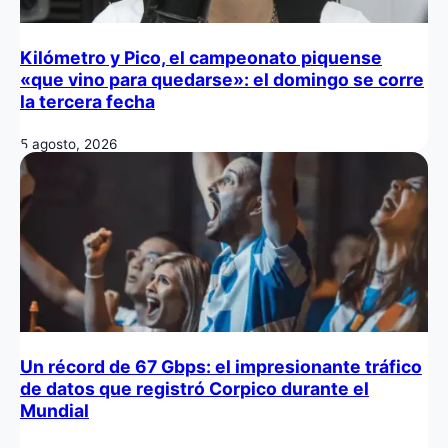
Kilómetro y Pico, el campeonato piquense
«que vino para quedarse»: el domingo se corre
la tercera fecha
5 agosto, 2026
Un récord de 67 Gbps: el impresionante tráfico
de datos que registró Corpico durante el
Mundial