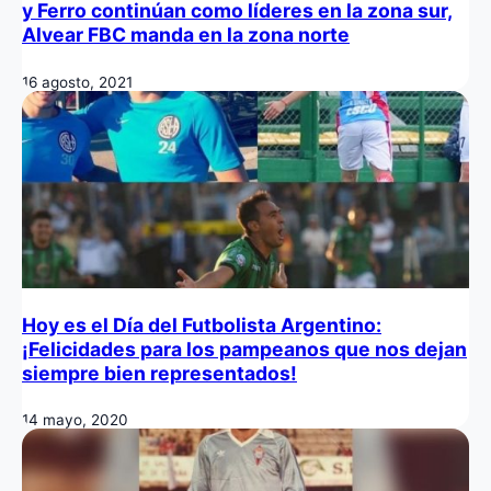
y Ferro continúan como líderes en la zona sur,
Alvear FBC manda en la zona norte
16 agosto, 2021
Hoy es el Día del Futbolista Argentino:
¡Felicidades para los pampeanos que nos dejan
siempre bien representados!
14 mayo, 2020