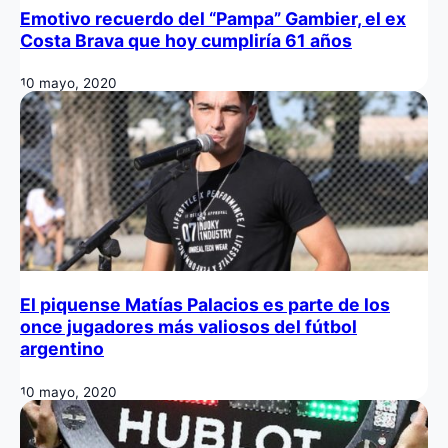
Emotivo recuerdo del “Pampa” Gambier, el ex
Costa Brava que hoy cumpliría 61 años
10 mayo, 2020
El piquense Matías Palacios es parte de los
once jugadores más valiosos del fútbol
argentino
10 mayo, 2020