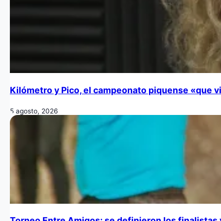
Kilómetro y Pico, el campeonato piquense «que vi
5 agosto, 2026
Torneo Entre Amigos: se definieron los finalistas