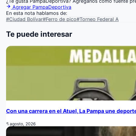
¿Te gusta PampaDeportiva?
Agréganos como fuente pre
Agregar PampaDeportiva
En esta nota hablamos de:
#Ciudad Bolívar
#Ferro de pico
#Torneo Federal A
Te puede interesar
Con una carrera en el Atuel, La Pampa une deporte
6 agosto, 2026