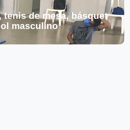
o, tenis de mesa, básquet
bol masculino