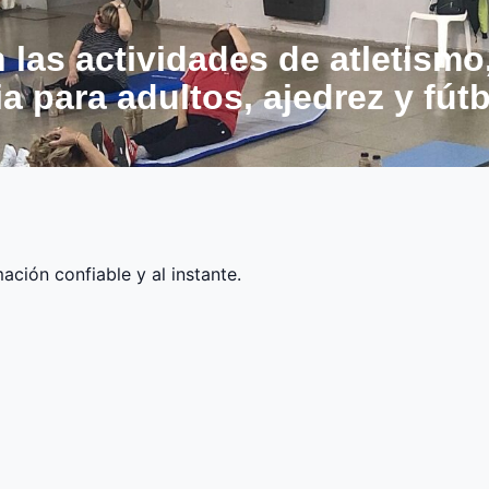
n las actividades de atletism
 para adultos, ajedrez y fút
ción confiable y al instante.