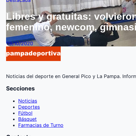
Destacada
Libres y gratuitas: volviero
femenino, newcom, gimnasia
09/10/2020
Noticias del deporte en General Pico y La Pampa. Informa
Secciones
Noticias
Deportes
Fútbol
Básquet
Farmacias de Turno