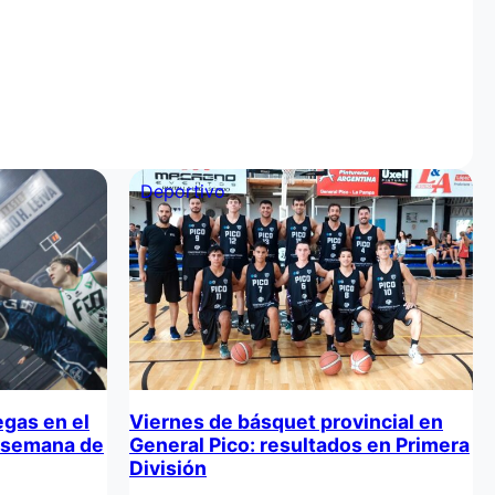
ntino (TL) gritaron
Deportivo
egas en el
Viernes de básquet provincial en
e semana de
General Pico: resultados en Primera
División