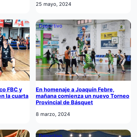
25 mayo, 2024
Deportivo
ico FBC y
En homenaje a Joaquín Febre,
n la cuarta
mañana comienza un nuevo Torneo
Provincial de Básquet
8 marzo, 2024
Deportivo