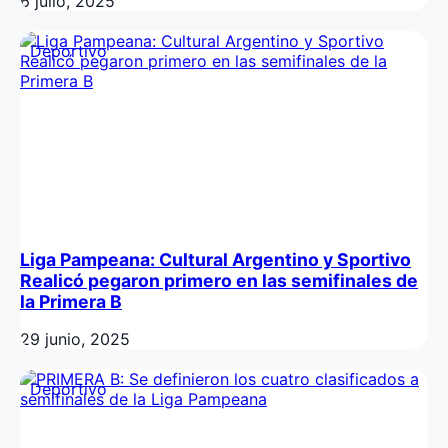
6 julio, 2025
Deportivo
Liga Pampeana: Cultural Argentino y Sportivo
Realicó pegaron primero en las semifinales de
la Primera B
29 junio, 2025
Deportivo