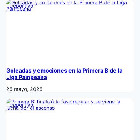
Deportivo
Goleadas y emociones en la Primera B de la
Liga Pampeana
25 mayo, 2025
Deportivo