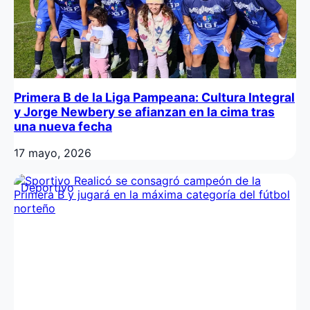
Primera B de la Liga Pampeana: Cultura Integral
y Jorge Newbery se afianzan en la cima tras
una nueva fecha
17 mayo, 2026
Deportivo