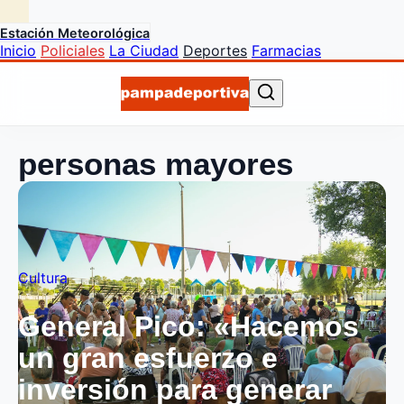
Estación Meteorológica
Inicio
Policiales
La Ciudad
Deportes
Farmacias
personas mayores
Cultura
General Pico: «Hacemos
un gran esfuerzo e
inversión para generar