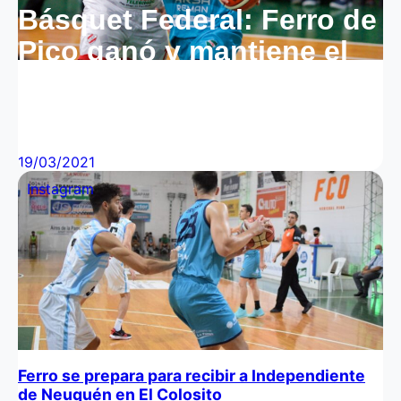
Básquet Federal: Ferro de
Pico ganó y mantiene el
invicto en el “Colosito” de
Barrio Talleres
19/03/2021
Instagram
Ferro se prepara para recibir a Independiente
de Neuquén en El Colosito