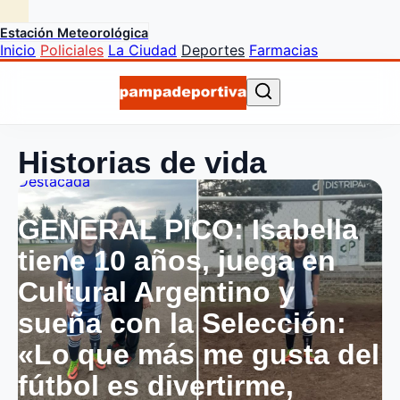
Estación Meteorológica
Inicio
Policiales
La Ciudad
Deportes
Farmacias
Historias de vida
Destacada
GENERAL PICO: Isabella
tiene 10 años, juega en
Cultural Argentino y
sueña con la Selección:
«Lo que más me gusta del
fútbol es divertirme,