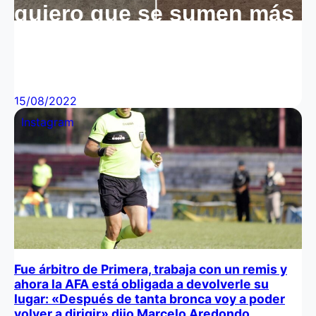
quiero que se sumen más
nenas, es un deporte muy
lindo»
15/08/2022
Instagram
Fue árbitro de Primera, trabaja con un remis y
ahora la AFA está obligada a devolverle su
lugar: «Después de tanta bronca voy a poder
volver a dirigir» dijo Marcelo Aredondo