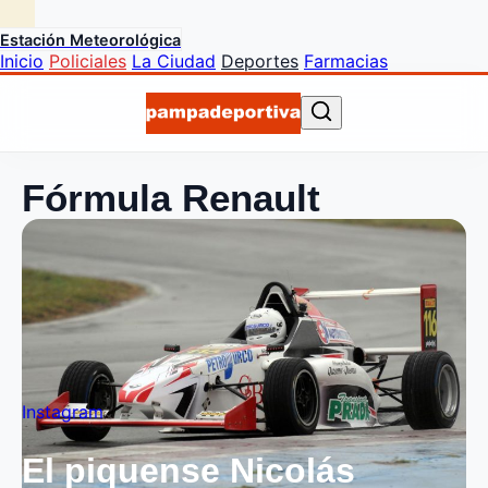
Estación Meteorológica
Inicio
Policiales
La Ciudad
Deportes
Farmacias
Fórmula Renault
Instagram
El piquense Nicolás