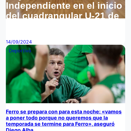
Independiente en el inicio
del cuadrangular U-21 de
la Liga Federal Formativa
14/09/2024
Deportivo
Ferro se prepara con para esta noche: «vamos
a poner todo porque no queremos que la
temporada se termine para Ferro», aseguró
Diego Alba