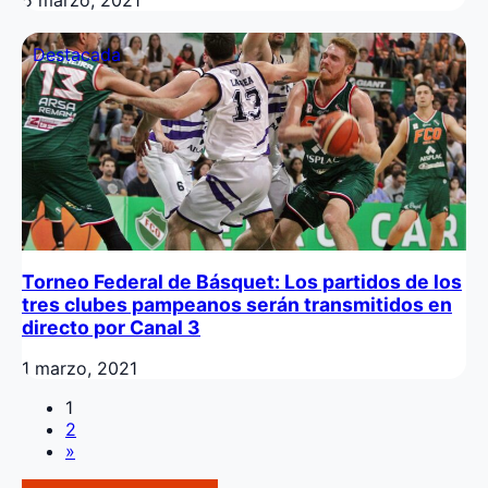
5 marzo, 2021
Destacada
Torneo Federal de Básquet: Los partidos de los
tres clubes pampeanos serán transmitidos en
directo por Canal 3
1 marzo, 2021
Navegación
1
2
de
»
entradas