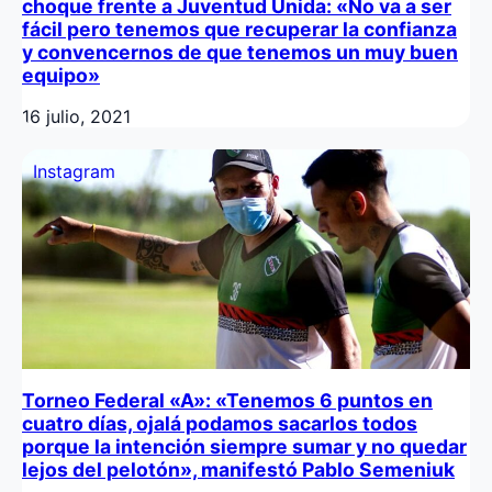
choque frente a Juventud Unida: «No va a ser
fácil pero tenemos que recuperar la confianza
y convencernos de que tenemos un muy buen
equipo»
16 julio, 2021
Instagram
Torneo Federal «A»: «Tenemos 6 puntos en
cuatro días, ojalá podamos sacarlos todos
porque la intención siempre sumar y no quedar
lejos del pelotón», manifestó Pablo Semeniuk