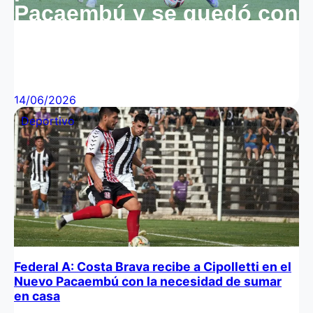
Pacaembú y se quedó con
un triunfo clave ante
Cipolletti
14/06/2026
Deportivo
Federal A: Costa Brava recibe a Cipolletti en el
Nuevo Pacaembú con la necesidad de sumar
en casa