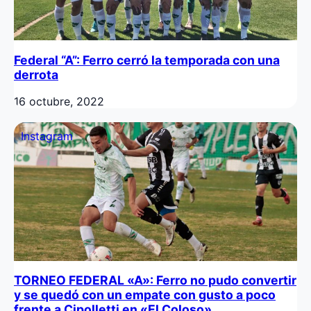
Federal “A”: Ferro cerró la temporada con una
derrota
16 octubre, 2022
Instagram
TORNEO FEDERAL «A»: Ferro no pudo convertir
y se quedó con un empate con gusto a poco
frente a Cipolletti en «El Coloso»