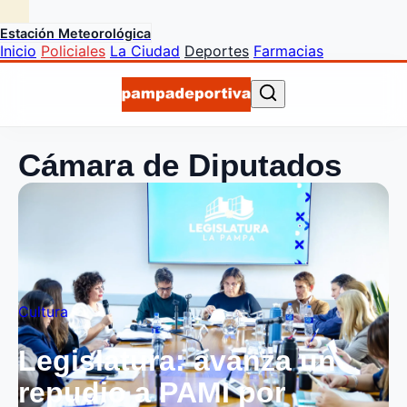
Estación Meteorológica
Inicio
Policiales
La Ciudad
Deportes
Farmacias
Cámara de Diputados
Cultura
Legislatura: avanza un
repudio a PAMI por