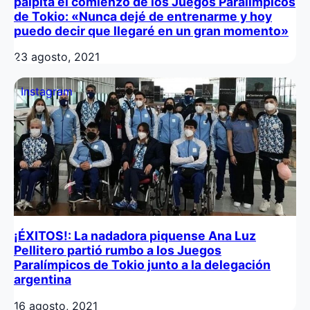
palpita el comienzo de los Juegos Paralímpicos
de Tokio: «Nunca dejé de entrenarme y hoy
puedo decir que llegaré en un gran momento»
23 agosto, 2021
Instagram
¡ÉXITOS!: La nadadora piquense Ana Luz
Pellitero partió rumbo a los Juegos
Paralímpicos de Tokio junto a la delegación
argentina
16 agosto, 2021