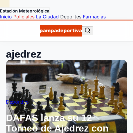
Estación Meteorológica
Inicio
Policiales
La Ciudad
Deportes
Farmacias
ajedrez
Deportivo
DAFAS lanza su 12°
Torneo de Ajedrez con