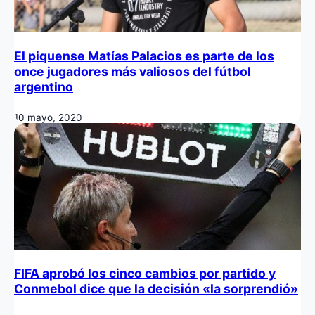
El piquense Matías Palacios es parte de los
once jugadores más valiosos del fútbol
argentino
10 mayo, 2020
FIFA aprobó los cinco cambios por partido y
Conmebol dice que la decisión «la sorprendió»