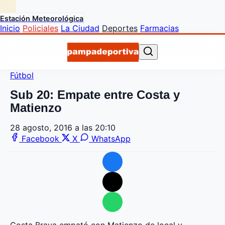
Estación Meteorológica
Inicio
Policiales
La Ciudad
Deportes
Farmacias
Fútbol
Sub 20: Empate entre Costa y
Matienzo
28 agosto, 2016 a las 20:10
Facebook
X
WhatsApp
Costa Brava empató con Matienzo de local y