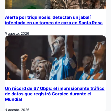
Alerta por triquinosis: detectan un jabalí
infectado en un torneo de caza en Santa Rosa
5 agosto, 2026
Un récord de 67 Gbps: el impresionante tráfico
de datos que registró Corpico durante el
Mundial
4 agosto, 2026