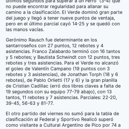
últimos segundos para superar a un Ferro (3-4) que
no puede encontrar regularidad para allanar su
camino a la clasificación. El Verde dominó gran parte
del juego y llegó a tener nueve puntos de ventaja,
pero en el último parcial cayó 14-25 y se quedó con
las manos vacías.
Gerónimo Rausch fue determinante en los
santarroseños con 27 puntos, 12 rebotes y 4
asistencias. Franco Zalabardo terminó con 16 tantos
y 5 rebotes; y Bautista Schwindt con 12 puntos, tres
rebotes y tres asistencias. Para el Verde no alcanzó
el goleo de Valentín Campano (19 puntos con 3
rebotes y 3 asistencias), de Jonathan Torph (18 y 6
rebotes), de Pablo Orlietti (17 y 6) y la gran planilla
de Cristian Cadillac (erró dos libres claves a falta de
19 segundos con su equipo 77-79 abajo), con 13
tantos, 11 rebotes y 7 asistencias. Parciales: 22-20,
39-45, 56-63 y 81-77.
El otro partido del viernes no sumó para la tabla de
clasificación al Federal y Sportivo Realicó superó
como visitante a Cultural Argentino de Pico por 74 a