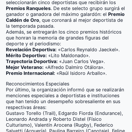
seleccionarán cinco deportistas que recibirán los
Premios Ranqueles
. De este selecto grupo surgirá el
ganador o ganadora del máximo galardón: el
Premio
Caldén de Oro
, que coronará al mejor deportista de
la temporada pasada.
Además, se entregarán los cinco premios históricos
que honran la memoria de grandes figuras del
deporte y el periodismo:
Revelación Deportiva:
«Carlos Reynaldo Jaeckel».
Mérito Deportivo:
«Lito Maldonado».
Trayectoria Deportiva:
«Juan Carlos Vega».
Mejor Veterano:
«Alfredo Dalmiro Otálora».
Premio Internacional:
«Raúl Isidoro Arballo».
Reconocimientos Especiales
Por último, la organización informó que se realizarán
menciones especiales a deportistas e instituciones
que han tenido un desempeño sobresaliente en sus
respectivas áreas:
Gustavo Torello (Trail), Edgardo Fiorda (Endurance),
Leonardo Andrada y Roberto Distel (Físico
Culturismo), Valentín Arocena (Rugby), Federico
Salvetti (Arquería), Paulina Barreiro (Canotaje), Felipe