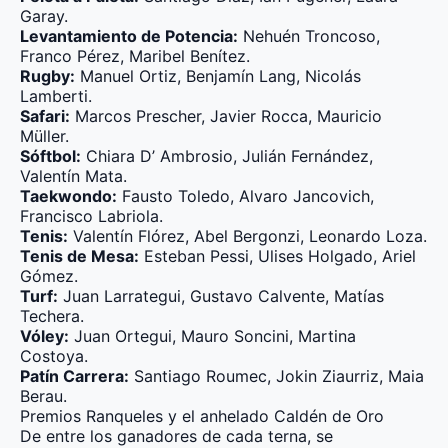
Garay.
Levantamiento de Potencia:
Nehuén Troncoso,
Franco Pérez, Maribel Benítez.
Rugby:
Manuel Ortiz, Benjamín Lang, Nicolás
Lamberti.
Safari:
Marcos Prescher, Javier Rocca, Mauricio
Müller.
Sóftbol:
Chiara D’ Ambrosio, Julián Fernández,
Valentín Mata.
Taekwondo:
Fausto Toledo, Alvaro Jancovich,
Francisco Labriola.
Tenis:
Valentín Flórez, Abel Bergonzi, Leonardo Loza.
Tenis de Mesa:
Esteban Pessi, Ulises Holgado, Ariel
Gómez.
Turf:
Juan Larrategui, Gustavo Calvente, Matías
Techera.
Vóley:
Juan Ortegui, Mauro Soncini, Martina
Costoya.
Patín Carrera:
Santiago Roumec, Jokin Ziaurriz, Maia
Berau.
Premios Ranqueles y el anhelado Caldén de Oro
De entre los ganadores de cada terna, se