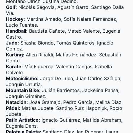
Montaño Ulrich, Justina Dedino.
Golf:
Nicolás Segovia, Agustín Garro, Santiago Dalla
Vía.
Hockey:
Martina Amado, Sofía Naiara Fernández,
Lucio Fuentes.
Handball:
Bautista Cañete, Mateo Valente, Eugenia
Castro.
Judo:
Shasha Biondo, Tomás Quinteros, Ignacio
Gómez.
Karting:
Allen Rinaldi, Matías Hernández, Sebastián
Conte.
Karate:
Mía Figueroa, Valentín Cangas, Isabella
Calvelo.
Motociclismo:
Jorge De Luca, Juan Carlos Széliga,
Joaquín Urrutia.
Mountain Bike:
Julián Barrientos, Jackelina Pansa,
Joaquín Giménez.
Natación:
José Gramajo, Pedro García, Melina Díaz.
Pádel:
Matías Jubete, Santino Ruíz Haponiuk, Rocío
Jubete.
Patín Artístico:
Ignacio Gutiérrez, Matilda Abraham,
Eugenia Dans.
Pelota a Paleta:
Santiago Díaz, Ian Pugener, Laura