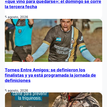
«que vino para quedarse»: el domingo se corre
la tercera fecha
5 agosto, 2026
Torneo Entre Amigos: se definieron los
finalistas y ya está programada la jornada de
definiciones
5 agosto, 2026