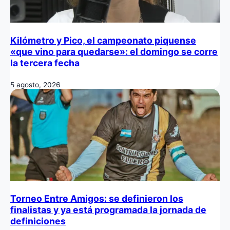
Kilómetro y Pico, el campeonato piquense
«que vino para quedarse»: el domingo se corre
la tercera fecha
5 agosto, 2026
Torneo Entre Amigos: se definieron los
finalistas y ya está programada la jornada de
definiciones