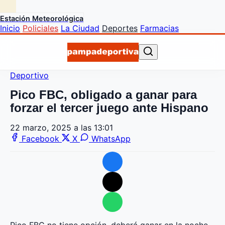
Estación Meteorológica
Inicio
Policiales
La Ciudad
Deportes
Farmacias
Deportivo
Pico FBC, obligado a ganar para
forzar el tercer juego ante Hispano
22 marzo, 2025 a las 13:01
Facebook
X
WhatsApp
Pico FBC no tiene opción, deberá ganar en la noche