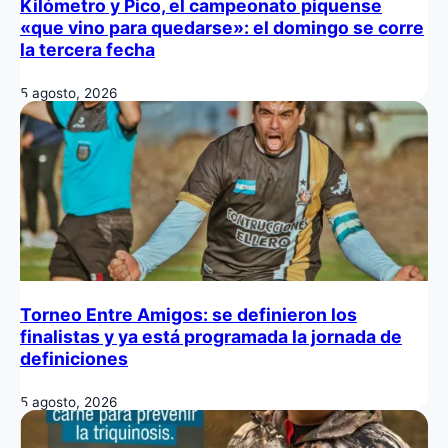
Kilómetro y Pico, el campeonato piquense
«que vino para quedarse»: el domingo se corre
la tercera fecha
5 agosto, 2026
Torneo Entre Amigos: se definieron los
finalistas y ya está programada la jornada de
definiciones
5 agosto, 2026