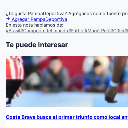
¿Te gusta PampaDeportiva?
Agréganos como fuente pre
Agregar PampaDeportiva
En esta nota hablamos de:
#Brasil
#Campeón del mundo
#Fútbol
#Murió Pelé
#O'Rei
#
Te puede interesar
Costa Brava busca el primer triunfo como local 