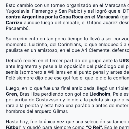
Esto cambió con un torneo organizado en el Maracaná c
Yugoslavia, Flamengo y San Pablo) y así logró que el DT
contra Argentina por la Copa Roca en el Maracaná
(gan
Carrizo
aunque luego del empate, el Gitano Juárez desniv
Pacaembú.
Su crecimiento en tan poco tiempo lo llevó a ser convo
momento, Luizinho, del Corinhians, lo que enloqueció a 
paulista en un amistoso, en el que Ari Clemente, defensor
Debutó recién en el tercer partido de grupo ante la
UR
ante Inglaterra y pese a la oposición del psicólogo del p
semis (sombrero a Williams en el punto penal y antes d
Pelé siempre dijo que ese gol fue el que le dio la confian
Luego, en lo que fue una final anticipada, llegó un triple
Gren,
Brasil iba perdiendo con gol de
Liedholm
, Pelé e
por arriba de Gustavsson y le dio a la pelota sin que pi
rara a la pelota y ésta hizo una parábola antes de meters
hombros del arquero Gilmar.
Hasta hoy, fue la única vez que una selección sudameric
Fútbol”
y quedó para siempre como
“O Rei”.
Eso le perm