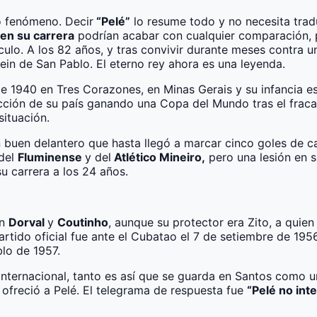
mo fenómeno. Decir
“Pelé”
lo resume todo y no necesita trad
 en su carrera
podrían acabar con cualquier comparación, p
áculo. A los 82 años, y tras convivir durante meses contra 
ein de San Pablo. El eterno rey ahora es una leyenda.
e 1940 en Tres Corazones, en Minas Gerais y su infancia es
elección de su país ganando una Copa del Mundo tras el fra
situación.
buen delantero que hasta llegó a marcar cinco goles de ca
 del
Fluminense
y del
Atlético Mineiro,
pero una lesión en s
su carrera a los 24 años.
on
Dorval
y
Coutinho
, aunque su protector era Zito, a quien
rtido oficial fue ante el Cubatao el 7 de setiembre de 1956
lo de 1957.
to internacional, tanto es así que se guarda en Santos co
a ofreció a Pelé. El telegrama de respuesta fue
“Pelé no int