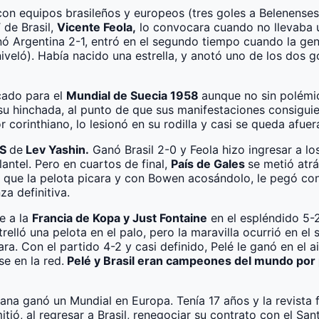
on equipos brasileños y europeos (tres goles a Belenense
 de Brasil,
Vicente Feola,
lo convocara cuando no llevaba u
ó Argentina 2-1, entró en el segundo tiempo cuando la ge
eló). Había nacido una estrella, y anotó uno de los dos go
cado para el
Mundial de Suecia 1958
aunque no sin polémic
su hinchada, al punto de que sus manifestaciones consiguier
 corinthiano, lo lesionó en su rodilla y casi se queda afuer
SS
de
Lev Yashin.
Ganó Brasil 2-0 y Feola hizo ingresar a lo
lantel. Pero en cuartos de final,
País de Gales
se metió atrá
e que la pelota picara y con Bowen acosándolo, le pegó co
za definitiva.
te a la
Francia de Kopa y Just Fontaine
en el espléndido 5-2.
strelló una pelota en el palo, pero la maravilla ocurrió en 
cara. Con el partido 4-2 y casi definido, Pelé le ganó en e
e en la red.
Pelé y Brasil eran campeones del mundo por
ana ganó un Mundial en Europa. Tenía 17 años y la revista
itió, al regresar a Brasil, renegociar su contrato con el Sa