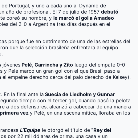
s de Portugal, y uno a cada uno al Dynamo de
n año de profesional. El 7 de julio de 1957
debutó
nte coreó su nombre, y
le marcó el gol a Amadeo
les del 2-0 a Argentina tres días después en el
as porque fue en detrimento de una de las estrellas del
on que la selección brasileña enfrentara al equipo
a.
s jóvenes
Pelé, Garrincha y Zito
luego del empate 0-0
s y Pelé marcó un gran gol con el que Brasil pasó a
n el empeine derecho cerca del palo derecho de Kelsey).
 En la final ante la
Suecia de Liedholm y Gunnar
el segundo tiempo con el tercer gol, cuando pasó la pelota
l aire a dos defensores, alcanzó a cabecear de una manera
 primera vez
y Pelé, en una escena mítica, lloraba en los
 francesa
L’Equipe
le otorgó el título de
“Rey del
ntos por 22 mil dólares de prima, una casa y un