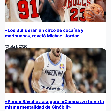
«Los Bulls eran un circo de cocaína y
marihuana», reveló Michael Jordan
20 abril, 2020
«Pepe» Sánchez aseguró: «Campazzo tiene la
misma mentalidad de Ginóbili»