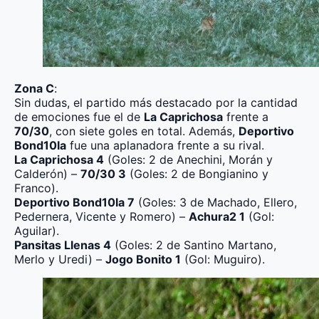
Zona C
:
Sin dudas, el partido más destacado por la cantidad
de emociones fue el de
La Caprichosa
frente a
70/30
, con siete goles en total. Además,
Deportivo
Bond10la
fue una aplanadora frente a su rival.
La Caprichosa 4
(Goles: 2 de Anechini, Morán y
Calderón) –
70/30 3
(Goles: 2 de Bongianino y
Franco).
Deportivo Bond10la 7
(Goles: 3 de Machado, Ellero,
Pedernera, Vicente y Romero) –
Achura2 1
(Gol:
Aguilar).
Pansitas Llenas 4
(Goles: 2 de Santino Martano,
Merlo y Uredi) –
Jogo Bonito 1
(Gol: Muguiro).