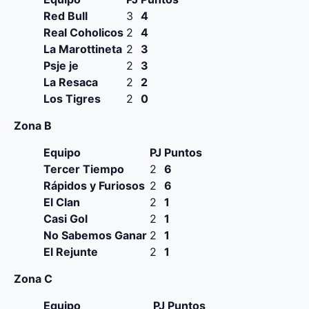
Red Bull
3
4
Real Coholicos
2
4
La Marottineta
2
3
Psje je
2
3
La Resaca
2
2
Los Tigres
2
0
Zona B
Equipo
PJ
Puntos
Tercer Tiempo
2
6
Rápidos y Furiosos
2
6
El Clan
2
1
Casi Gol
2
1
No Sabemos Ganar
2
1
El Rejunte
2
1
Zona C
Equipo
PJ
Puntos