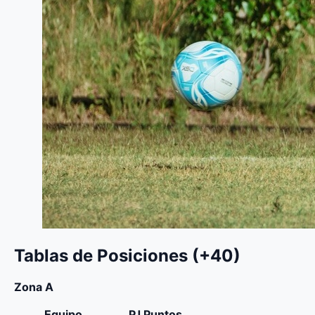
T
ablas de Posiciones (+40)
Zona A
Equipo
PJ
Puntos