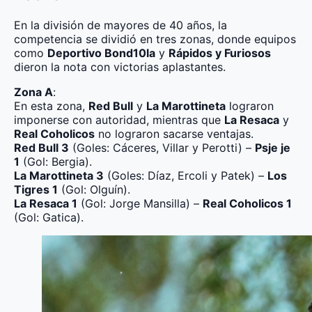
En la división de mayores de 40 años, la
competencia se dividió en tres zonas, donde equipos
como
Deportivo Bond10la
y
Rápidos y Furiosos
dieron la nota con victorias aplastantes.
Zona A
:
En esta zona,
Red Bull
y
La Marottineta
lograron
imponerse con autoridad, mientras que
La Resaca
y
Real Coholicos
no lograron sacarse ventajas.
Red Bull 3
(Goles: Cáceres, Villar y Perotti) –
Psje je
1
(Gol: Bergia).
La Marottineta 3
(Goles: Díaz, Ercoli y Patek) –
Los
Tigres 1
(Gol: Olguín).
La Resaca 1
(Gol: Jorge Mansilla) –
Real Coholicos 1
(Gol: Gatica).