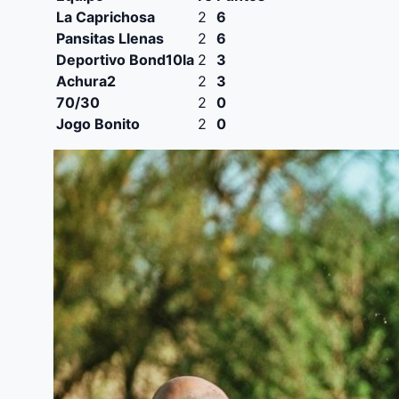
La Caprichosa
2
6
Pansitas Llenas
2
6
Deportivo Bond10la
2
3
Achura2
2
3
70/30
2
0
Jogo Bonito
2
0