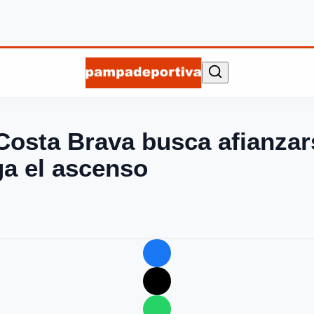
Costa Brava busca afianzars
ga el ascenso