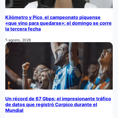
Kilómetro y Pico, el campeonato piquense
«que vino para quedarse»: el domingo se corre
la tercera fecha
5 agosto, 2026
Un récord de 67 Gbps: el impresionante tráfico
de datos que registró Corpico durante el
Mundial