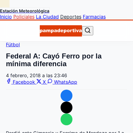
Estación Meteorológica
Inicio
Policiales
La Ciudad
Deportes
Farmacias
Fútbol
Federal A: Cayó Ferro por la
mínima diferencia
4 febrero, 2018 a las 23:46
Facebook
X
WhatsApp
Perdió ante Gimnasia y Esgrima de Mendoza por 1 a