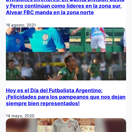
y Ferro continúan como líderes en la zona sur,
Alvear FBC manda en la zona norte
16 agosto, 2021
Hoy es el Día del Futbolista Argentino:
¡Felicidades para los pampeanos que nos dejan
siempre bien representados!
14 mayo, 2020