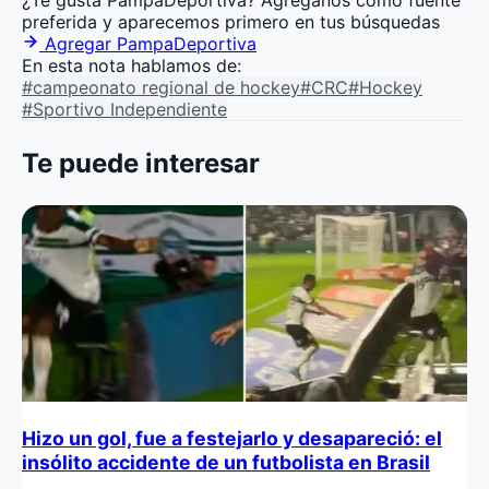
preferida y aparecemos primero en tus búsquedas
Agregar PampaDeportiva
En esta nota hablamos de:
#campeonato regional de hockey
#CRC
#Hockey
#Sportivo Independiente
Te puede interesar
Hizo un gol, fue a festejarlo y desapareció: el
insólito accidente de un futbolista en Brasil