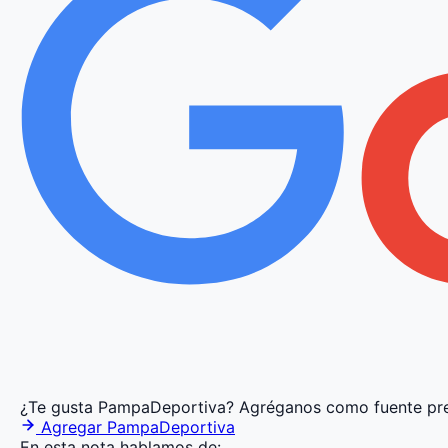
¿Te gusta PampaDeportiva?
Agréganos como fuente pre
Agregar PampaDeportiva
En esta nota hablamos de: