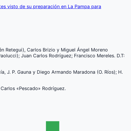
tes visto de su preparación en La Pampa para
én Retegui), Carlos Brizio y Miguel Ángel Moreno
aolucci); Juan Carlos Rodríguez; Francisco Mereles. D.T:
arcía, J. P. Gauna y Diego Armando Maradona (O. Ríos); H.
n Carlos «Pescado» Rodríguez.