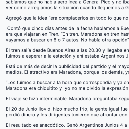
sabíamos que no había aerolínea a General Pico y no íba
ver como arreglamos la situación cuando lleguemos a Ge
Agregó que la idea “era complacerlos en todo lo que no
Contó que cinco días antes de la fecha hablamos a Buen
era que viajaran en Tren. “En tren. Maradona en tren has
vayamos a buscar en 6 o 7 autos. No había otra opción”
El tren salía desde Buenos Aires a las 20.30 y llegaba 
fuimos a esperar a la estación y ahí estaba Argentinos 
Está de más de decir la publicidad del partido y el mayo
medios. El atractivo era Maradona, porque los demás, y
“Los fuimos a buscar a la hora que correspondía y ya en 
Maradona era chiquitito y yo no me olvido la expresión 
El viaje se hizo interminable. Maradona preguntaba segu
El 20 de Junio llovió, hizo mucho frío, la gente igual f
perdió dinero y los dirigentes tuvieron que afrontar con s
El resultado es anecdótico. Ganó Argentinos Junios 4 a 2