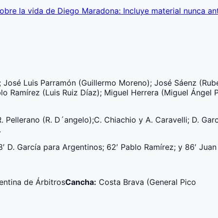
obre la vida de Diego Maradona: Incluye material nunca an
); José Luis Parramón (Guillermo Moreno); José Sáenz (Rub
lo Ramírez (Luis Ruiz Díaz); Miguel Herrera (Miguel Ángel P
 R. Pellerano (R. D´angelo);C. Chiachio y A. Caravelli; D. G
.
′ D. García para Argentinos; 62′ Pablo Ramírez; y 86′ Jua
entina de Árbitros
Cancha:
Costa Brava (General Pico