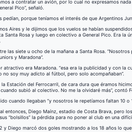
mos a contratar un avión, por lo cual no expresamos nada y
neral Pico”, señaló.
s pedían, porque teníamos el interés de que Argentinos Jun
os Aires y le dijimos que los vuelos se habían suspendido
ta Santa Rosa y luego en colectivo a General Pico. Era la 
.
entre las siete u ocho de la mañana a Santa Rosa. “Nosotros
Juniors y Maradona”.
r atractivo era Maradona. “esa era la publicidad y con la cu
o no soy muy adicto al fútbol, pero solo acompañaban”.
la Estación del Ferrocarril, de cara dura que éramos hicim
cuando subió al colectivo. No me la olvidaré más”, contó Fe
ido cuando llegaban “y nosotros le repetíamos faltan 10 o
ue al entonces, Diego Maínz, estadio de Costa Brava, pero l
us “bolsillos” la pérdida para no poner al club en una difíci
 y Diego marcó dos goles mostrando a los 18 años lo que se