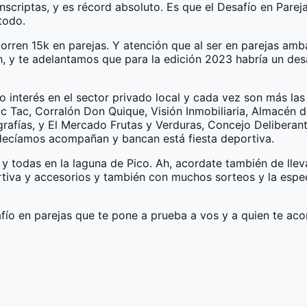
nscriptas, y es récord absoluto. Es que el Desafío en Pareja
todo.
corren 15k en parejas. Y atención que al ser en parejas am
h, y te adelantamos que para la edición 2023 habría un des
interés en el sector privado local y cada vez son más la
 Tic Tac, Corralón Don Quique, Visión Inmobiliaria, Almacén
fías, y El Mercado Frutas y Verduras, Concejo Deliberante
decíamos acompañan y bancan está fiesta deportiva.
 todas en la laguna de Pico. Ah, acordate también de llev
rtiva y accesorios y también con muchos sorteos y la espe
esafío en parejas que te pone a prueba a vos y a quien te a