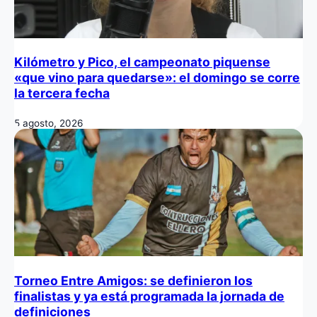
Kilómetro y Pico, el campeonato piquense
«que vino para quedarse»: el domingo se corre
la tercera fecha
5 agosto, 2026
Torneo Entre Amigos: se definieron los
finalistas y ya está programada la jornada de
definiciones