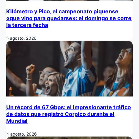
Kilómetro y Pico, el campeonato piquense
«que vino para quedarse»: el domingo se corre
la tercera fecha
5 agosto, 2026
Un récord de 67 Gbps: el impresionante tráfico
de datos que registró Corpico durante el
Mundial
4 agosto, 2026