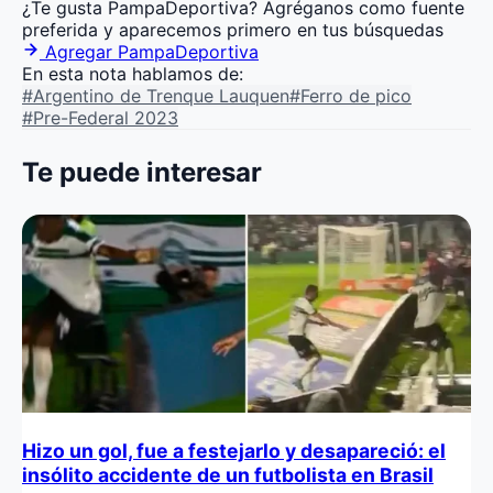
¿Te gusta PampaDeportiva?
Agréganos como fuente
preferida y aparecemos primero en tus búsquedas
Agregar PampaDeportiva
En esta nota hablamos de:
#Argentino de Trenque Lauquen
#Ferro de pico
#Pre-Federal 2023
Te puede interesar
Hizo un gol, fue a festejarlo y desapareció: el
insólito accidente de un futbolista en Brasil