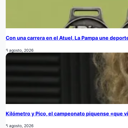
Con una carrera en el Atuel, La Pampa une deporte
6 agosto, 2026
Kilómetro y Pico, el campeonato piquense «que vi
5 agosto, 2026