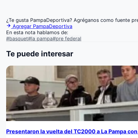
¿Te gusta PampaDeportiva?
Agréganos como fuente pre
Agregar PampaDeportiva
En esta nota hablamos de:
#basquet
#la pampa
#pre federal
Te puede interesar
Presentaron la vuelta del TC2000 a La Pampa con 